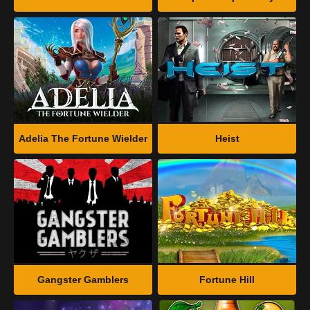
Jouez En Toute Confiance Chez Casiplay Casino : Sûr
Et Agréé Dans France
La Licence Et La Conformité Montrent Que
L'Environnement Est Sûr
Casiplay Casino Sur Votre Téléphone : Jouez À Des
Jeux Quand Et Où Vous Le Souhaitez !
Pourquoi Devriez-Vous Jouer À Casiplay Sur Votre
Téléphone ?
Adelia The Fortune Wielder
Heist
Participez Aux Événements Spéciaux De Casiplay
Casino : Passez Un Bon Moment Aux Festivités De
France !
Pourquoi Participer À Nos Promotions Festives ?
Faites Partie Des Gagnants De Casiplay Casino : Les
Joueurs Dans France Encaissent !
Comment Rejoindre Nos Gagnants
Gangster Gamblers
Fortune Hill
Guide Pas À Pas Pour S'Inscrire Chez Casiplay