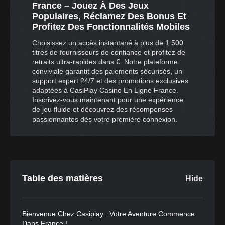
France – Jouez À Des Jeux
Populaires, Réclamez Des Bonus Et
Profitez Des Fonctionnalités Mobiles
Choisissez un accès instantané à plus de 1 500
titres de fournisseurs de confiance et profitez de
retraits ultra-rapides dans €. Notre plateforme
conviviale garantit des paiements sécurisés, un
support expert 24/7 et des promotions exclusives
adaptées à CasiPlay Casino En Ligne France.
Inscrivez-vous maintenant pour une expérience
de jeu fluide et découvrez des récompenses
passionnantes dès votre première connexion.
Table des matières
Hide
Bienvenue Chez Casiplay : Votre Aventure Commence
Dans France !