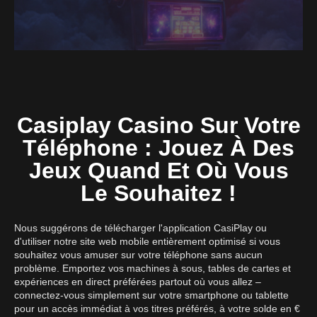
Casiplay Casino Sur Votre
Téléphone : Jouez À Des
Jeux Quand Et Où Vous
Le Souhaitez !
Nous suggérons de télécharger l'application CasiPlay ou
d'utiliser notre site web mobile entièrement optimisé si vous
souhaitez vous amuser sur votre téléphone sans aucun
problème. Emportez vos machines à sous, tables de cartes et
expériences en direct préférées partout où vous allez –
connectez-vous simplement sur votre smartphone ou tablette
pour un accès immédiat à vos titres préférés, à votre solde en €