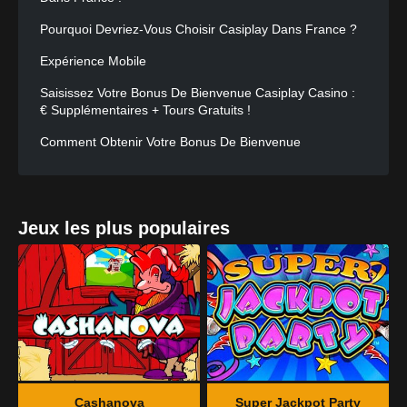
Pourquoi Devriez-Vous Choisir Casiplay Dans France ?
Expérience Mobile
Saisissez Votre Bonus De Bienvenue Casiplay Casino :
€ Supplémentaires + Tours Gratuits !
Comment Obtenir Votre Bonus De Bienvenue
Jeux De Casino Casiplay : Machines À Sous, Tables Et
Croupiers En Direct
Interagissez Avec De Vrais Croupiers En Temps Réel
Jeux les plus populaires
Promotions Hebdomadaires : Tours Gratuits, Cashback
Et Tournois
Comment Fonctionne Notre Cashback
Devenez VIP Chez Casiplay Casino Pour Obtenir Des
Récompenses Spéciales
D'Importants Avantages VIP Vous Attendent
Cashanova
Super Jackpot Party