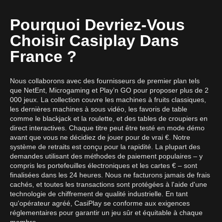
Pourquoi Devriez-Vous
Choisir Casiplay Dans
France ?
Nous collaborons avec des fournisseurs de premier plan tels
que NetEnt, Microgaming et Play’n GO pour proposer plus de 2
000 jeux. La collection couvre les machines à fruits classiques,
les dernières machines à sous vidéo, les favoris de table
comme le blackjack et la roulette, et des tables de croupiers en
direct interactives. Chaque titre peut être testé en mode démo
avant que vous ne décidiez de jouer pour de vrai €. Notre
système de retraits est conçu pour la rapidité. La plupart des
demandes utilisant des méthodes de paiement populaires – y
compris les portefeuilles électroniques et les cartes € – sont
finalisées dans les 24 heures. Nous ne facturons jamais de frais
cachés, et toutes les transactions sont protégées à l'aide d'une
technologie de chiffrement de qualité industrielle. En tant
qu'opérateur agréé, CasiPlay se conforme aux exigences
réglementaires pour garantir un jeu sûr et équitable à chaque