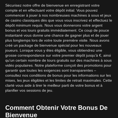
Sécurisez notre offre de bienvenue en enregistrant votre
compte et en effectuant votre dépôt initial. Vous pouvez
commencer à jouer à nos nombreuses machines à sous et jeux
de casino classiques dès que vous vous inscrivez et effectuez le
dépôt minimum requis. Nous vous donnerons votre argent
bonus et vos tours gratuits immédiatement. Ce coup de pouce
instantané vous donne une chance de gagner plus et de jouer
plus longtemps lors de votre toute première visite. Nous avons
créé un package de bienvenue spécial pour les nouveaux
joueurs. Lorsque vous y êtes éligible, vous obtiendrez une
grosse correspondance sur votre premier dépôt jusqu'à €, ainsi
qu'un certain nombre de tours gratuits sur des machines à sous
vidéo populaires. Notre plateforme conçoit des promotions pour
garantir que toutes les exigences sont transparentes –
consultez nos conditions de bonus pour les informations sur les
mises, les jeux éligibles et les limites de retrait maximales. Cette
clarté vous aide à tirer le meilleur parti de votre bonus et à
planifier vos sessions de jeu.
Comment Obtenir Votre Bonus De
Bienvenue