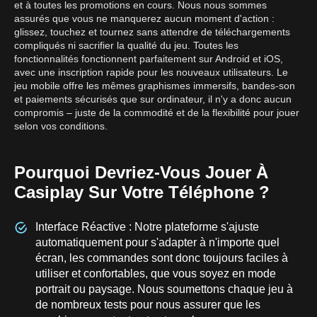
et à toutes les promotions en cours. Nous nous sommes
assurés que vous ne manquerez aucun moment d'action :
glissez, touchez et tournez sans attendre de téléchargements
compliqués ni sacrifier la qualité du jeu. Toutes les
fonctionnalités fonctionnent parfaitement sur Android et iOS,
avec une inscription rapide pour les nouveaux utilisateurs. Le
jeu mobile offre les mêmes graphismes immersifs, bandes-son
et paiements sécurisés que sur ordinateur, il n'y a donc aucun
compromis – juste de la commodité et de la flexibilité pour jouer
selon vos conditions.
Pourquoi Devriez-Vous Jouer À
Casiplay Sur Votre Téléphone ?
Interface Réactive : Notre plateforme s'ajuste
automatiquement pour s'adapter à n'importe quel
écran, les commandes sont donc toujours faciles à
utiliser et confortables, que vous soyez en mode
portrait ou paysage. Nous soumettons chaque jeu à
de nombreux tests pour nous assurer que les