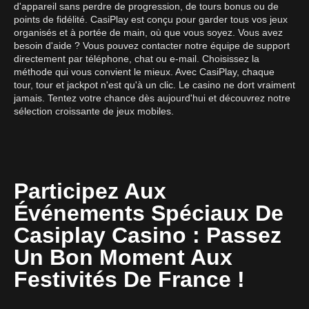
d'appareil sans perdre de progression, de tours bonus ou de
points de fidélité. CasiPlay est conçu pour garder tous vos jeux
organisés et à portée de main, où que vous soyez. Vous avez
besoin d'aide ? Vous pouvez contacter notre équipe de support
directement par téléphone, chat ou e-mail. Choisissez la
méthode qui vous convient le mieux. Avec CasiPlay, chaque
tour, tour et jackpot n'est qu'à un clic. Le casino ne dort vraiment
jamais. Tentez votre chance dès aujourd'hui et découvrez notre
sélection croissante de jeux mobiles.
Participez Aux
Événements Spéciaux De
Casiplay Casino : Passez
Un Bon Moment Aux
Festivités De France !