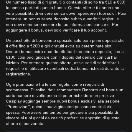
Un numero fisso di giri gratuiti o contanti (di solito tra €10 e €30)
fa spesso parte di questo bonus. Queste offerte ti danno una
vera possibilità di vincere senza dover spendere i tuoi soldi. Puoi
ottenere un bonus senza deposito subito quando ti registri, e
non devi nemmeno inserire le tue informazioni bancarie. Per
aggiungere il bonus, devi solo verificare il tuo account.
Un pacchetto di benvenuto speciale solo per i primi depositi che
ti offre fino a €200 e giri gratuiti extra su determinate slot.
Denaro bonus extra quando effettui il tuo primo deposito, fino a
€100, così puoi giocare con il doppio del denaro con cui hai
iniziato. Per ottenere queste offerte, assicurati di soddisfare i
requisiti e di utilizzare eventuali codici bonus richiesti durante la
registrazione.
Ogni promozione ha le sue regole, come i requisiti di
scommessa. Di solito, devi scommettere l'importo del bonus un
certo numero di volte prima di poter richiedere un prelievo.
Casiplay aggiunge sempre nuovi bonus esclusivi alla sezione
"Promozioni", quindi i nuovi giocatori possono controllarla
spesso. Puoi avere più tempo per giocare e più possibilità di
vincere ai tuoi giochi da casinò preferiti se approfitti di queste
offerte di benvenuto.