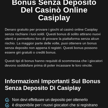
Bonus Senza Deposito
Del Casinò Online
Casiplay
Denaro gratuito per provare i giochi al casinò online Casiplay
senza rischiare i tuoi soldi. Questi bonus di solito attirano nuovi
utenti e permettono loro di provare la piattaforma senza alcun
rischio. La maggior parte delle volte, puoi ottenere un bonus
senza deposito non appena ti registri. Questi bonus possono
essere giri gratuiti o crediti bonus.
Questi tipi di bonus hanno requisiti di scommessa che i giocatori
devono soddisfare prima di poter incassare le loro vincite.
Informazioni Importanti Sul Bonus
Senza Deposito Di Casiplay
Non devi effettuare un deposito per ottenerlo
è disponibile per i nuovi giocatori che si registrano