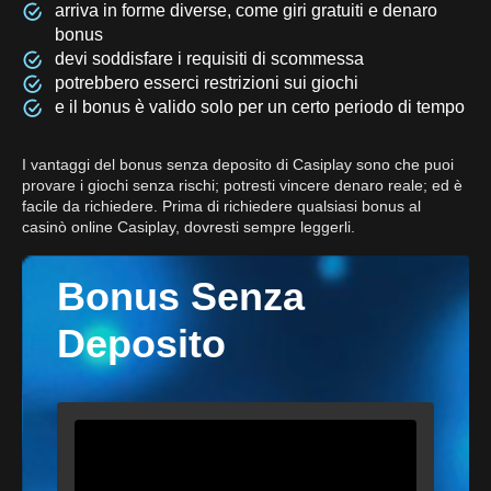
arriva in forme diverse, come giri gratuiti e denaro
bonus
devi soddisfare i requisiti di scommessa
potrebbero esserci restrizioni sui giochi
e il bonus è valido solo per un certo periodo di tempo
I vantaggi del bonus senza deposito di Casiplay sono che puoi
provare i giochi senza rischi; potresti vincere denaro reale; ed è
facile da richiedere. Prima di richiedere qualsiasi bonus al
casinò online Casiplay, dovresti sempre leggerli.
Bonus Senza
Deposito