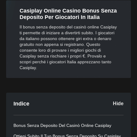
Casiplay Online Casino Bonus Senza
Deposito Per Giocatori In Italia
Il bonus senza deposito del casinò online Casiplay
ti permette di iniziare a divertirti subito. I giocatori
da italiano possono ottenere giri extra o denaro
gratuito non appena si registrano. Questo
consente loro di provare i migliori giochi di
Casiplay senza rischiare i propri €. Provalo e
scopri perché i giocatori Italia apprezzano tanto
Casiplay.
Indice
Hide
Bonus Senza Deposito Del Casinò Online Casiplay
Ottieni Subito Il Tuo Bonus Senza Deposito Su Casiplay