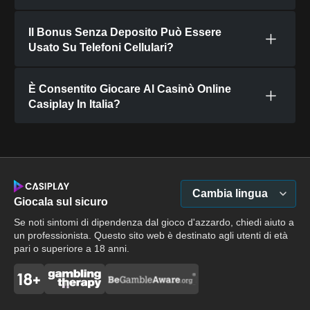
Il Bonus Senza Deposito Può Essere
Usato Su Telefoni Cellulari?
È Consentito Giocare Al Casinò Online
Casiplay In Italia?
Cambia lingua
Giocala sul sicuro
Se noti sintomi di dipendenza dal gioco d'azzardo, chiedi aiuto a
un professionista. Questo sito web è destinato agli utenti di età
pari o superiore a 18 anni.