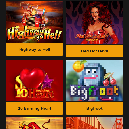
Highway to Hell
Red Hot Devil
10 Burning Heart
Bigfroot