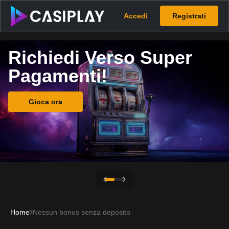
Accedi
Registrati
Richiedi Verso Super
Pagamenti!
Gioca ora
Home
Nessun bonus senza deposito