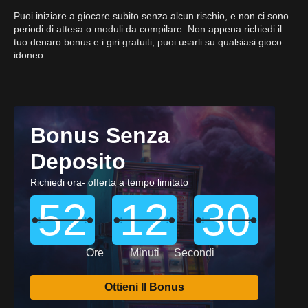
Puoi iniziare a giocare subito senza alcun rischio, e non ci sono
periodi di attesa o moduli da compilare. Non appena richiedi il
tuo denaro bonus e i giri gratuiti, puoi usarli su qualsiasi gioco
idoneo.
Bonus Senza
Deposito
Richiedi ora- offerta a tempo limitato
52
12
28
Ore
Minuti
Secondi
Ottieni Il Bonus