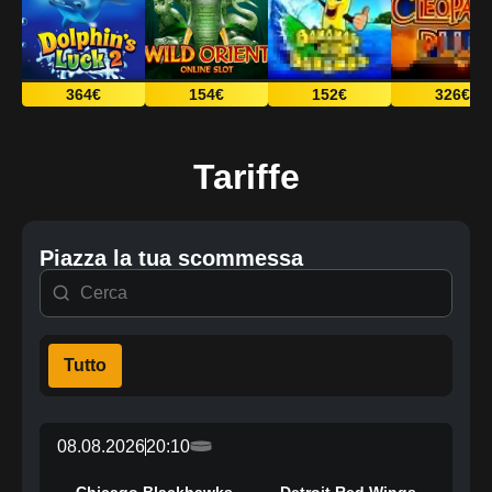
364€
154€
152€
326€
Tariffe
Piazza la tua scommessa
Tutto
08.08.2026
20:10