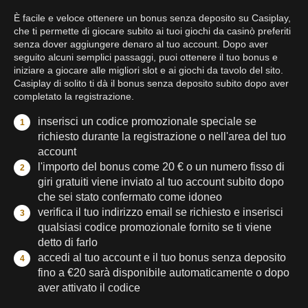
È facile e veloce ottenere un bonus senza deposito su Casiplay,
che ti permette di giocare subito ai tuoi giochi da casinò preferiti
senza dover aggiungere denaro al tuo account. Dopo aver
seguito alcuni semplici passaggi, puoi ottenere il tuo bonus e
iniziare a giocare alle migliori slot e ai giochi da tavolo del sito.
Casiplay di solito ti dà il bonus senza deposito subito dopo aver
completato la registrazione.
inserisci un codice promozionale speciale se
richiesto durante la registrazione o nell'area del tuo
account
l'importo del bonus come 20 € o un numero fisso di
giri gratuiti viene inviato al tuo account subito dopo
che sei stato confermato come idoneo
verifica il tuo indirizzo email se richiesto e inserisci
qualsiasi codice promozionale fornito se ti viene
detto di farlo
accedi al tuo account e il tuo bonus senza deposito
fino a €20 sarà disponibile automaticamente o dopo
aver attivato il codice