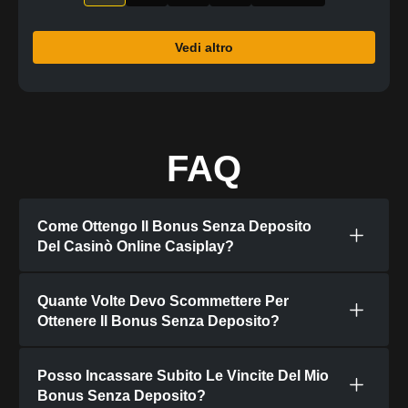
Vedi altro
FAQ
Come Ottengo Il Bonus Senza Deposito
Del Casinò Online Casiplay?
Quante Volte Devo Scommettere Per
Ottenere Il Bonus Senza Deposito?
Posso Incassare Subito Le Vincite Del Mio
Bonus Senza Deposito?