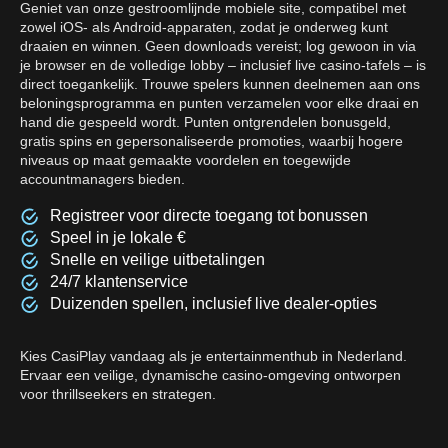
Geniet van onze gestroomlijnde mobiele site, compatibel met
zowel iOS- als Android-apparaten, zodat je onderweg kunt
draaien en winnen. Geen downloads vereist; log gewoon in via
je browser en de volledige lobby – inclusief live casino-tafels – is
direct toegankelijk. Trouwe spelers kunnen deelnemen aan ons
beloningsprogramma en punten verzamelen voor elke draai en
hand die gespeeld wordt. Punten ontgrendelen bonusgeld,
gratis spins en gepersonaliseerde promoties, waarbij hogere
niveaus op maat gemaakte voordelen en toegewijde
accountmanagers bieden.
Registreer voor directe toegang tot bonussen
Speel in je lokale €
Snelle en veilige uitbetalingen
24/7 klantenservice
Duizenden spellen, inclusief live dealer-opties
Kies CasiPlay vandaag als je entertainmenthub in Nederland.
Ervaar een veilige, dynamische casino-omgeving ontworpen
voor thrillseekers en strategen.