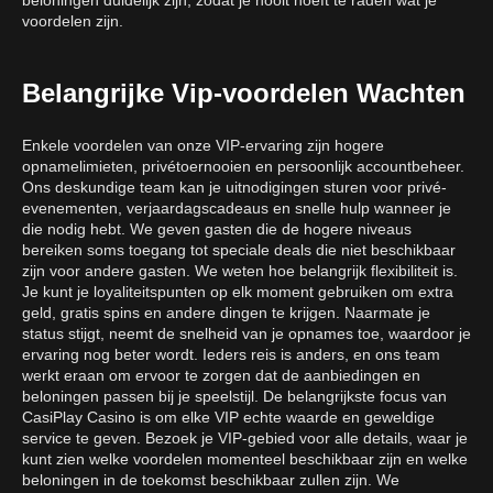
beloningen duidelijk zijn, zodat je nooit hoeft te raden wat je
voordelen zijn.
Belangrijke Vip-voordelen Wachten
Enkele voordelen van onze VIP-ervaring zijn hogere
opnamelimieten, privétoernooien en persoonlijk accountbeheer.
Ons deskundige team kan je uitnodigingen sturen voor privé-
evenementen, verjaardagscadeaus en snelle hulp wanneer je
die nodig hebt. We geven gasten die de hogere niveaus
bereiken soms toegang tot speciale deals die niet beschikbaar
zijn voor andere gasten. We weten hoe belangrijk flexibiliteit is.
Je kunt je loyaliteitspunten op elk moment gebruiken om extra
geld, gratis spins en andere dingen te krijgen. Naarmate je
status stijgt, neemt de snelheid van je opnames toe, waardoor je
ervaring nog beter wordt. Ieders reis is anders, en ons team
werkt eraan om ervoor te zorgen dat de aanbiedingen en
beloningen passen bij je speelstijl. De belangrijkste focus van
CasiPlay Casino is om elke VIP echte waarde en geweldige
service te geven. Bezoek je VIP-gebied voor alle details, waar je
kunt zien welke voordelen momenteel beschikbaar zijn en welke
beloningen in de toekomst beschikbaar zullen zijn. We