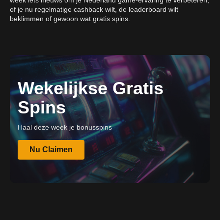
week iets nieuws om je Nederland game-ervaring te verbeteren,
of je nu regelmatige cashback wilt, de leaderboard wilt
beklimmen of gewoon wat gratis spins.
Wekelijkse Gratis
Spins
Haal deze week je bonusspins
Nu Claimen