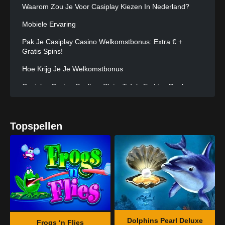
Waarom Zou Je Voor Casiplay Kiezen In Nederland?
Mobiele Ervaring
Pak Je Casiplay Casino Welkomstbonus: Extra € +
Gratis Spins!
Hoe Krijg Je Je Welkomstbonus
Casiplay Casino Spellen: Slots, Tafels En Live Dealers
Ga In Real Time In Gesprek Met Echte Dealers
Wekelijkse Promoties: Gratis Spins, Cashback En
Topspellen
Toernooien
Hoe Onze Cashback Werkt
Word Vip Bij Casiplay Casino Om Speciale Beloningen
Te Krijgen
Belangrijke Vip-voordelen Wachten
Speel Met Vertrouwen Bij Casiplay Casino: Veilig En
Dolphins Pearl Deluxe
Gelicentieerd In Nederland
Frogs ‘n Flies