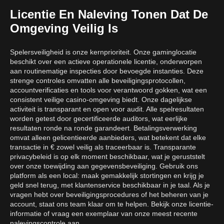
Licentie En Naleving Tonen Dat De
Omgeving Veilig Is
Spelersveiligheid is onze kernprioriteit. Onze gaminglocatie
beschikt over een actieve operationele licentie, onderworpen
aan routinematige inspecties door bevoegde instanties. Deze
strenge controles omvatten alle beveiligingsprotocollen,
accountverificaties en tools voor verantwoord gokken, wat een
consistent veilige casino-omgeving biedt. Onze dagelijkse
activiteit is transparant en open voor audit. Alle spelresultaten
worden getest door gecertificeerde auditors, wat eerlijke
resultaten ronde na ronde garandeert. Betalingsverwerking
omvat alleen gelicentieerde aanbieders, wat betekent dat elke
transactie in € zowel veilig als traceerbaar is. Transparante
privacybeleid is op elk moment beschikbaar, wat je geruststelt
over onze toewijding aan gegevensbeveiliging. Gebruik ons
platform als een local: maak gemakkelijk stortingen en krijg je
geld snel terug, met klantenservice beschikbaar in je taal. Als je
vragen hebt over beveiligingsprocedures of het beheren van je
account, staat ons team klaar om te helpen. Bekijk onze licentie-
informatie of vraag een exemplaar van onze meest recente
nalevingscontrole aan.