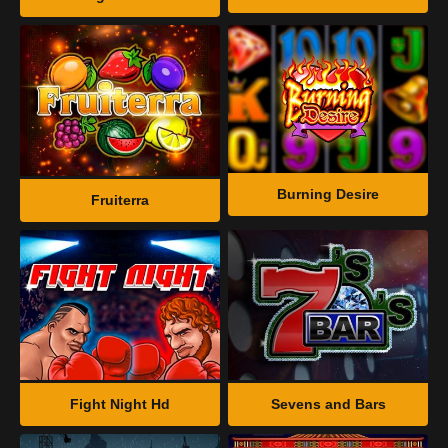
Licentie En Naleving Tonen Dat De Omgeving Veilig Is
Casiplay Casino Op Je Telefoon: Speel Spellen
Wanneer En Waar Je Maar Wilt!
Waarom Zou Je Casiplay Op Je Telefoon Spelen?
Neem Deel Aan De Speciale Evenementen Van
Casiplay Casino: Heb Een Geweldige Tijd Tijdens
Nederland Feestelijkheden!
Burning Desire
Fruiterra
Waarom Deelnemen Aan Onze Feestelijke Promoties?
Maak Deel Uit Van Casiplay Casino Winnaars: Spelers
In Nederland Cashen!
Hoe Word Je Lid Van Onze Winnaars
Stapsgewijze Gids Voor Het Registreren Bij Casiplay
Hoe Voltooi Je De Aanmelding Bij Casiplay
Fight Night Hd
Sevens and Bars