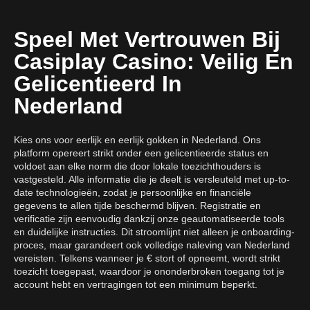
Speel Met Vertrouwen Bij
Casiplay Casino: Veilig En
Gelicentieerd In
Nederland
Kies ons voor eerlijk en eerlijk gokken in Nederland. Ons
platform opereert strikt onder een gelicentieerde status en
voldoet aan elke norm die door lokale toezichthouders is
vastgesteld. Alle informatie die je deelt is versleuteld met up-to-
date technologieën, zodat je persoonlijke en financiële
gegevens te allen tijde beschermd blijven. Registratie en
verificatie zijn eenvoudig dankzij onze geautomatiseerde tools
en duidelijke instructies. Dit stroomlijnt niet alleen je onboarding-
proces, maar garandeert ook volledige naleving van Nederland
vereisten. Telkens wanneer je € stort of opneemt, wordt strikt
toezicht toegepast, waardoor je ononderbroken toegang tot je
account hebt en vertragingen tot een minimum beperkt.