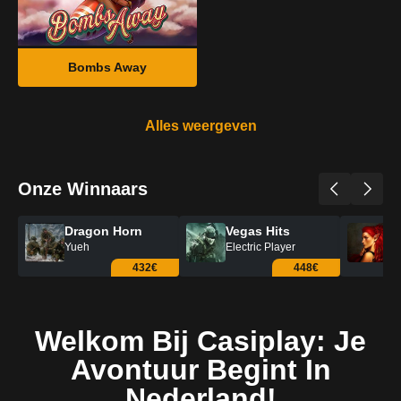
Bombs Away
Alles weergeven
Onze Winnaars
Dragon Horn
Vegas Hits
Fr
Yueh
Electric Player
Kh
432€
448€
Welkom Bij Casiplay: Je
Avontuur Begint In
Nederland!