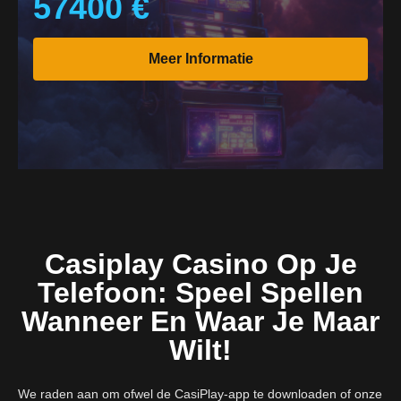
57400 €
Meer Informatie
Casiplay Casino Op Je
Telefoon: Speel Spellen
Wanneer En Waar Je Maar
Wilt!
We raden aan om ofwel de CasiPlay-app te downloaden of onze