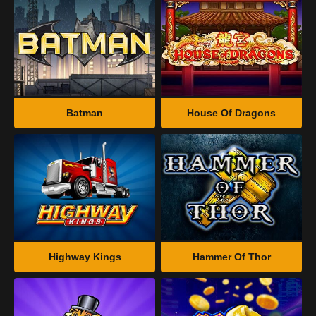
Batman
House Of Dragons
Highway Kings
Hammer Of Thor