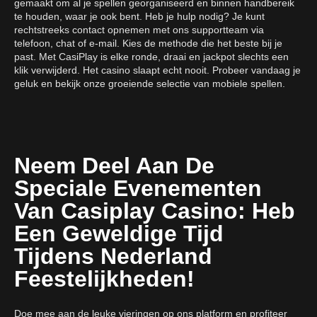
gemaakt om al je spellen georganiseerd en binnen handbereik
te houden, waar je ook bent. Heb je hulp nodig? Je kunt
rechtstreeks contact opnemen met ons supportteam via
telefoon, chat of e-mail. Kies de methode die het beste bij je
past. Met CasiPlay is elke ronde, draai en jackpot slechts een
klik verwijderd. Het casino slaapt echt nooit. Probeer vandaag je
geluk en bekijk onze groeiende selectie van mobiele spellen.
Neem Deel Aan De
Speciale Evenementen
Van Casiplay Casino: Heb
Een Geweldige Tijd
Tijdens Nederland
Feestelijkheden!
Doe mee aan de leuke vieringen op ons platform en profiteer