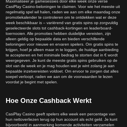
Maximaliseer je gamesessies door elke week onze verse
CasiPlay Casino-beloningen te claimen. Voor wie het meeste uit
regelmatig spel wil halen, raden we aan om elke maandag onze
promotiekalender te controleren om te ontdekken wat er deze
week beschikbaar is – variërend van gratis spins op zorgvuldig
geselecteerde slots tot cashback-kortingen en leaderboard-
toernooien. Alle promoties hebben duidelijke vereisten, zijn
alleen geldig op bepaalde data en bieden verschillende
beloningen voor nieuwe en ervaren spelers. Om gratis spins te
krijgen, hoef je alleen maar in te loggen, de huidige aanbieding
te accepteren en het minimale bedrag te storten dat in € wordt
weergegeven. Je kunt de meeste gratis spins gebruiken op de
slot van de week en je mag houden wat je wint zolang je aan
bepaalde inzetvereisten voldoet. Om ervoor te zorgen dat alles
soepel verloopt, raden we aan om de voorwaarden te lezen
voordat je begint met spelen.
Hoe Onze Cashback Werkt
CasiPlay Casino geeft spelers elke week een percentage van
hun nettoverliezen terug op hun account als echt geld. Je kunt
bijvoorbeeld in aanmerking komende activiteiten verzamelen