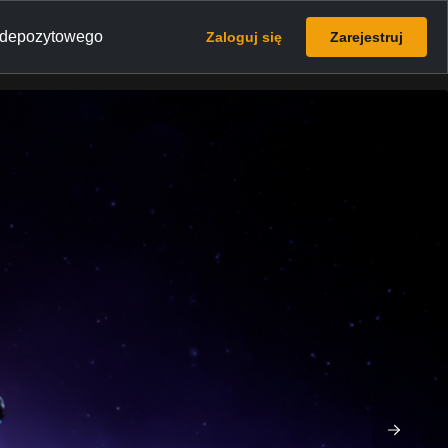
 depozytowego
Zaloguj się
Zarejestruj