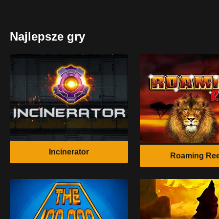
Metody wpłat akceptowane dla bonusów Casiplay
Najlepsze gry
Wypłaty z kasyna Casiplay są szybkie i bezpieczne
Metody płatności i czasy przetwarzania
Limity zakładów i transakcji, które musisz znać
Jak grać w kasynie Casiplay na dowolnym urządzeniu m
Środki bezpieczeństwa dla gier kasynowych
Informacje o licencjach i politykach ochrony graczy
Kod promocyjny dla kasyna online Casiplay
Incinerator
Roaming Ree