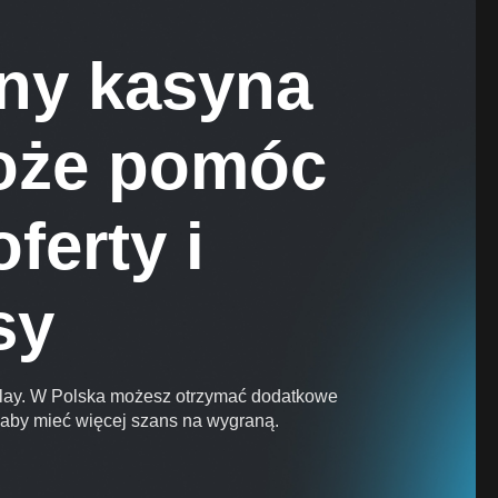
ny kasyna
może pomóc
ferty i
sy
iplay. W Polska możesz otrzymać dodatkowe
, aby mieć więcej szans na wygraną.