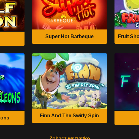
Super Hot Barbeque
Fruit Sh
Finn And The Swirly Spin
eons
Zobacz wszystko