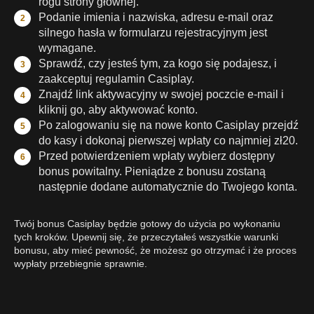
rogu strony głównej.
Podanie imienia i nazwiska, adresu e-mail oraz
silnego hasła w formularzu rejestracyjnym jest
wymagane.
Sprawdź, czy jesteś tym, za kogo się podajesz, i
zaakceptuj regulamin Casiplay.
Znajdź link aktywacyjny w swojej poczcie e-mail i
kliknij go, aby aktywować konto.
Po zalogowaniu się na nowe konto Casiplay przejdź
do kasy i dokonaj pierwszej wpłaty co najmniej zł20.
Przed potwierdzeniem wpłaty wybierz dostępny
bonus powitalny. Pieniądze z bonusu zostaną
następnie dodane automatycznie do Twojego konta.
Twój bonus Casiplay będzie gotowy do użycia po wykonaniu
tych kroków. Upewnij się, że przeczytałeś wszystkie warunki
bonusu, aby mieć pewność, że możesz go otrzymać i że proces
wypłaty przebiegnie sprawnie.