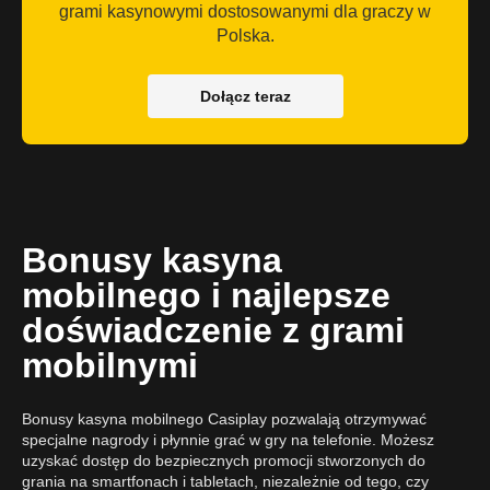
grami kasynowymi dostosowanymi dla graczy w
Polska.
Dołącz teraz
Bonusy kasyna
mobilnego i najlepsze
doświadczenie z grami
mobilnymi
Bonusy kasyna mobilnego Casiplay pozwalają otrzymywać
specjalne nagrody i płynnie grać w gry na telefonie. Możesz
uzyskać dostęp do bezpiecznych promocji stworzonych do
grania na smartfonach i tabletach, niezależnie od tego, czy