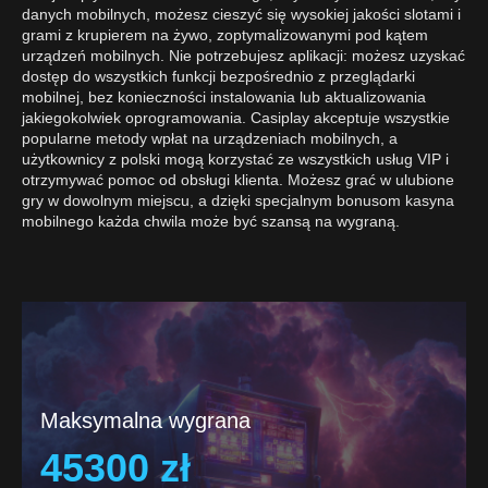
danych mobilnych, możesz cieszyć się wysokiej jakości slotami i
grami z krupierem na żywo, zoptymalizowanymi pod kątem
urządzeń mobilnych. Nie potrzebujesz aplikacji: możesz uzyskać
dostęp do wszystkich funkcji bezpośrednio z przeglądarki
mobilnej, bez konieczności instalowania lub aktualizowania
jakiegokolwiek oprogramowania. Casiplay akceptuje wszystkie
popularne metody wpłat na urządzeniach mobilnych, a
użytkownicy z polski mogą korzystać ze wszystkich usług VIP i
otrzymywać pomoc od obsługi klienta. Możesz grać w ulubione
gry w dowolnym miejscu, a dzięki specjalnym bonusom kasyna
mobilnego każda chwila może być szansą na wygraną.
Maksymalna wygrana
45300 zł