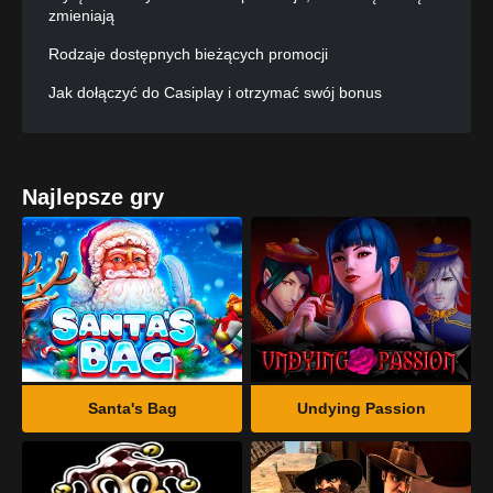
zmieniają
Rodzaje dostępnych bieżących promocji
Jak dołączyć do Casiplay i otrzymać swój bonus
Jak się zarejestrować i otrzymać swój bonus
Metody wpłat w Casiplay
Najlepsze gry
Wypłacanie pieniędzy z Casiplay i czas potrzebny na
realizację
Regulamin, warunki i limity stawek na bonusy w kasynie
online Casiplay
Ważne warunki bonusów, które warto znać
Bonusy kasyna mobilnego i najlepsze doświadczenie z
grami mobilnymi
Santa's Bag
Undying Passion
Bonusy w kasynie online Casiplay