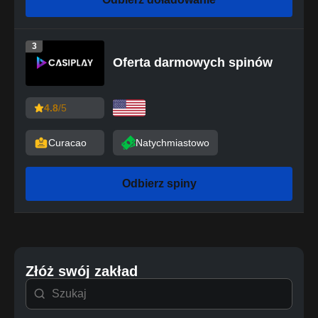
3
Oferta darmowych spinów
4.8
/5
Curacao
Natychmiastowo
Odbierz spiny
Złóż swój zakład