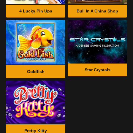
4 Lucky Pin Ups
Bull In A China Shop
Star Crystals
Goldfish
Pretty Kitty