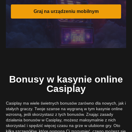
Graj na urządzeniu mobilnym
Bonusy w kasynie online
Casiplay
Casiplay ma wiele świetnych bonusów zarówno dla nowych, jak i
stałych graczy. Twoje szanse na wygraną w tym kasynie online
wzrosną, jeśli skorzystasz z tych bonusów. Znając zasady
działania bonusów w Casiplay, możesz maksymalnie z nich
skorzystać i spędzić więcej czasu na grze w ulubione gry. Oto
kilka szczegółów, które pomogą Ci zrozumieć, czego możesz się