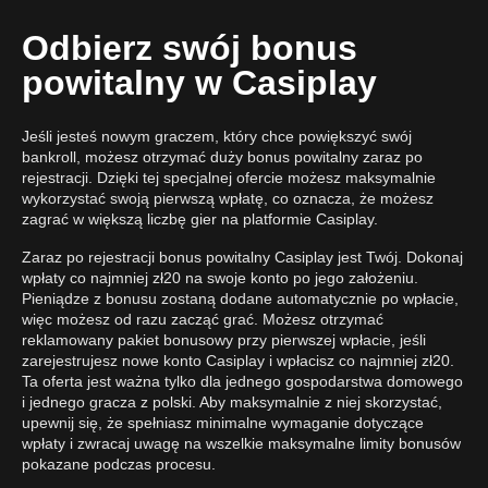
Odbierz swój bonus
powitalny w Casiplay
Jeśli jesteś nowym graczem, który chce powiększyć swój
bankroll, możesz otrzymać duży bonus powitalny zaraz po
rejestracji. Dzięki tej specjalnej ofercie możesz maksymalnie
wykorzystać swoją pierwszą wpłatę, co oznacza, że możesz
zagrać w większą liczbę gier na platformie Casiplay.
Zaraz po rejestracji bonus powitalny Casiplay jest Twój. Dokonaj
wpłaty co najmniej zł20 na swoje konto po jego założeniu.
Pieniądze z bonusu zostaną dodane automatycznie po wpłacie,
więc możesz od razu zacząć grać. Możesz otrzymać
reklamowany pakiet bonusowy przy pierwszej wpłacie, jeśli
zarejestrujesz nowe konto Casiplay i wpłacisz co najmniej zł20.
Ta oferta jest ważna tylko dla jednego gospodarstwa domowego
i jednego gracza z polski. Aby maksymalnie z niej skorzystać,
upewnij się, że spełniasz minimalne wymaganie dotyczące
wpłaty i zwracaj uwagę na wszelkie maksymalne limity bonusów
pokazane podczas procesu.