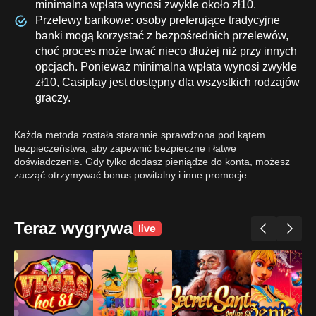
minimalna wpłata wynosi zwykle około zł10.
Przelewy bankowe: osoby preferujące tradycyjne
banki mogą korzystać z bezpośrednich przelewów,
choć proces może trwać nieco dłużej niż przy innych
opcjach. Ponieważ minimalna wpłata wynosi zwykle
zł10, Casiplay jest dostępny dla wszystkich rodzajów
graczy.
Każda metoda została starannie sprawdzona pod kątem
bezpieczeństwa, aby zapewnić bezpieczne i łatwe
doświadczenie. Gdy tylko dodasz pieniądze do konta, możesz
zacząć otrzymywać bonus powitalny i inne promocje.
Teraz wygrywa