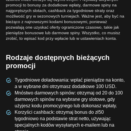
promocji to bonusy za dodatkowe wpłaty, darmowe spiny na
najgorętszych slotach, cashback za tygodniowe straty oraz
możliwość gry w sezonowych turniejach. Ważne jest, aby być na
bieżąco z najnowszymi kodami bonusowymi, ponieważ
pozwalają one uzyskać oferty ograniczone czasowo, takie jak
pieniądze bonusowe lub darmowe spiny. Wszystko, co musisz
zrobić, to wpisać kod przy wpłacie lub w ustawieniach konta.
Rodzaje dostępnych bieżących
promocji
Tygodniowe doładowania: wpłać pieniądze na konto,
a w wybrane dni otrzymasz dodatkowe 100 USD.
Mnóstwo darmowych spinów: otrzymaj od 20 do 100
darmowych spinów na wybrane gry slotowe, gdy
użyjesz kodu promocyjnego lub dokonasz wpłaty.
Korzyści cashback: otrzymaj bonus do zł50
tygodniowo na podstawie strat netto, używając
specjalnych kodów wysyłanych e-mailem lub na