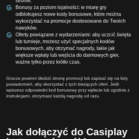
stronie.
Bonusy za poziom lojalności: w miarę gry
odblokujesz nowe kody bonusowe, które można
wykorzystać na promocje dostosowane do Twoich
nawyków.
Oferty powiązane z wydarzeniami: aby uczcić święta
lub turnieje, możesz użyć specjalnych kodów
bonusowych, aby otrzymać nagrody, takie jak
większe wpłaty lub wejścia do darmowych gier,
ważne tylko przez krótki czas.
Gracze powinni śledzić stronę promocji lub zapisać się na listy
powiadomień, aby skorzystać z tych bieżących ofert. Jeśli
wpiszesz odpowiedni kod bonusowy przy wpłacie lub zgodnie z
instrukcjami, otrzymasz każdą nagrodę od razu.
Jak dołączyć do Casiplay