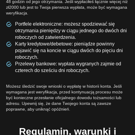
48 godzin od jego otrzymania. Jeśli wypłaciłeś łącznie więcej niż
zł2000 lub jest to Twoja pierwsza wypłata, może być wymagana
weryfikacja.
Portfele elektroniczne: możesz spodziewać się
otrzymania pieniędzy w ciągu jednego do dwóch dni
roboczych od zatwierdzenia.
Karty kredytowe/debetowe: pieniądze powinny
pojawić się na koncie w ciągu dwóch do pięciu dni
roboczych.
Przelewy bankowe: wypłata wygranych zajmie od
czterech do sześciu dni roboczych.
Możesz śledzić swoje wnioski o wypłatę w historii konta. Jeśli
wymagana jest weryfikacja, przed kontynuacją procesu może
być konieczne przesłanie oficjalnego dowodu tożsamości lub
adresu. Upewnij się, że dane Twojego konta są zawsze
poprawne, aby uniknąć opóźnień.
Regulamin, warunki i