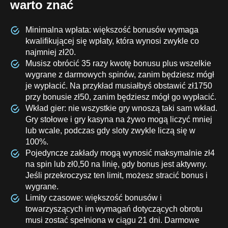
warto znać
Minimalna wpłata: większość bonusów wymaga
kwalifikującej się wpłaty, która wynosi zwykle co
najmniej zł20.
Musisz obrócić 35 razy kwotę bonusu plus wszelkie
wygrane z darmowych spinów, zanim będziesz mógł
je wypłacić. Na przykład musiałbyś obstawić zł1750
przy bonusie zł50, zanim będziesz mógł go wypłacić.
Wkład gier: nie wszystkie gry wnoszą taki sam wkład.
Gry stołowe i gry kasyna na żywo mogą liczyć mniej
lub wcale, podczas gdy sloty zwykle liczą się w
100%.
Pojedyncze zakłady mogą wynosić maksymalnie zł4
na spin lub zł0,50 na linię, gdy bonus jest aktywny.
Jeśli przekroczysz ten limit, możesz stracić bonus i
wygrane.
Limity czasowe: większość bonusów i
towarzyszących im wymagań dotyczących obrotu
musi zostać spełniona w ciągu 21 dni. Darmowe