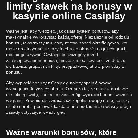
limity stawek na bonusy w
kasynie online Casiplay
Ważne jest, aby wiedzieć, jak działa system bonusów, aby
maksymalnie wykorzystać każdą ofertę. Niezależnie od rodzaju
bonusu, towarzyszy mu jasny zestaw zasad określających, kto
może go otrzymać, ile razy trzeba go obrócić i na jakich grach
można go używać. Czytając te szczegóły przed
zaakceptowaniem bonusu, możesz mieć pewność, że dobrze
się bawisz, grając, i uniknąć przypadkowej utraty pieniędzy z
bonusu.
Aby wypłacić bonusy z Casiplay, należy spełnić pewne
wymagania dotyczące obrotu. Oznacza to, że musisz obstawić
określoną kwotę, zanim będziesz mógł wypłacić bonus i wszelkie
wygrane. Powinieneś zwracać szczególną uwagę na to, co liczy
się do obrotu, ponieważ każda oferta będzie miała własny próg i
zasady dotyczące wkładu gier.
Ważne warunki bonusów, które