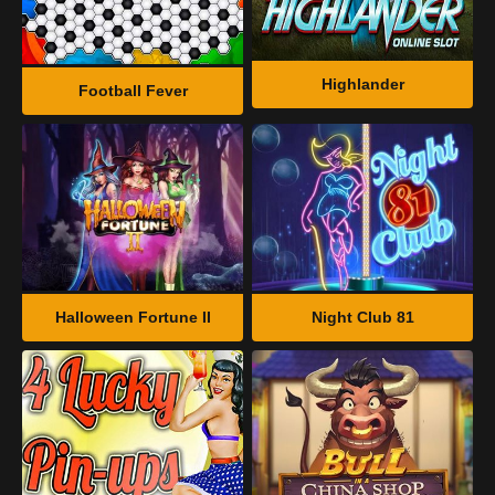
Highlander
Football Fever
Halloween Fortune II
Night Club 81