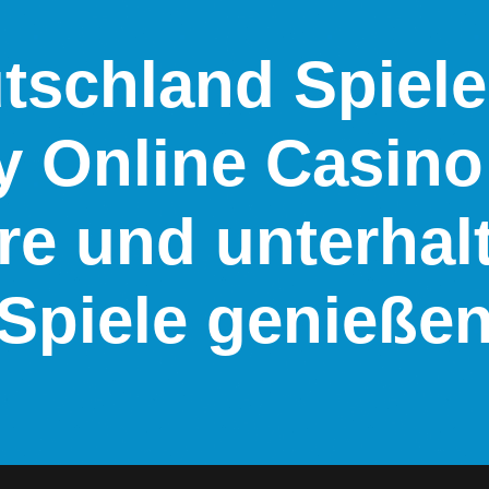
tschland Spiele
y Online Casin
re und unterha
Spiele genieße