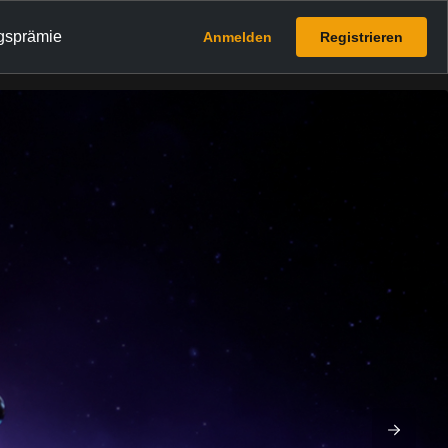
gsprämie
Anmelden
Registrieren