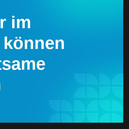
r im
o können
ltsame
n