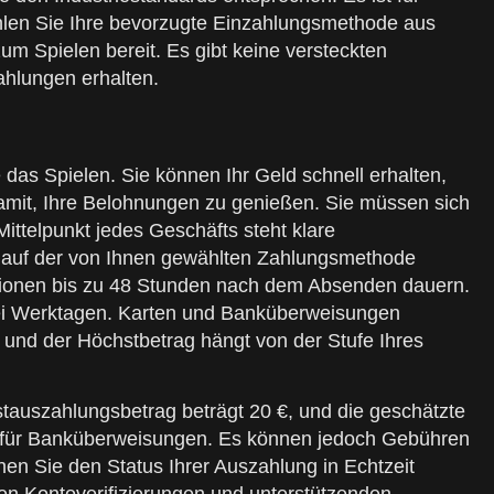
wählen Sie Ihre bevorzugte Einzahlungsmethode aus
um Spielen bereit. Es gibt keine versteckten
ahlungen erhalten.
das Spielen. Sie können Ihr Geld schnell erhalten,
damit, Ihre Belohnungen zu genießen. Sie müssen sich
ttelpunkt jedes Geschäfts steht klare
d auf der von Ihnen gewählten Zahlungsmethode
Optionen bis zu 48 Stunden nach dem Absenden dauern.
zwei Werktagen. Karten und Banküberweisungen
 und der Höchstbetrag hängt von der Stufe Ihres
tauszahlungsbetrag beträgt 20 €, und die geschätzte
ge für Banküberweisungen. Es können jedoch Gebühren
nen Sie den Status Ihrer Auszahlung in Echtzeit