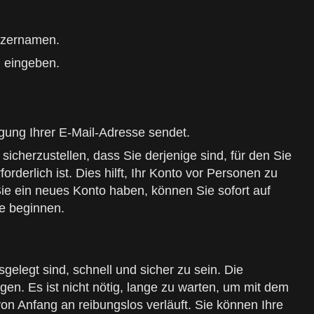
utzernamen.
 eingeben.
gung Ihrer E-Mail-Adresse sendet.
icherzustellen, dass Sie derjenige sind, für den Sie
rderlich ist. Dies hilft, Ihr Konto vor Personen zu
 Sie ein neues Konto haben, können Sie sofort auf
e beginnen.
gelegt sind, schnell und sicher zu sein. Die
gen. Es ist nicht nötig, lange zu warten, um mit dem
on Anfang an reibungslos verläuft. Sie können Ihre