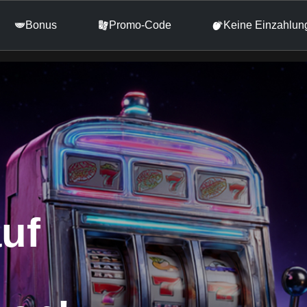
Bonus
Promo-Code
Keine Einzahlun
uf