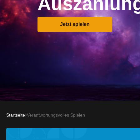
Auszahlun
Jetzt spielen
Startseite
Verantwortungsvolles Spielen