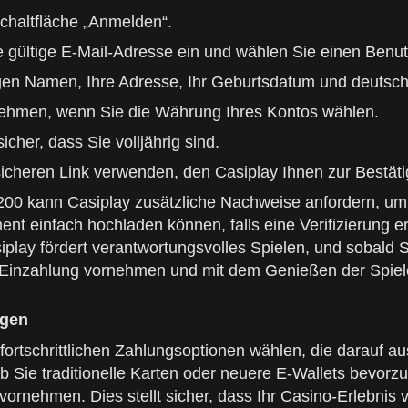
Schaltfläche „Anmelden“.
ne gültige E-Mail-Adresse ein und wählen Sie einen Ben
en Namen, Ihre Adresse, Ihr Geburtsdatum und deutsch
unehmen, wenn Sie die Währung Ihres Kontos wählen.
cher, dass Sie volljährig sind.
icheren Link verwenden, den Casiplay Ihnen zur Bestäti
200 kann Casiplay zusätzliche Nachweise anfordern, um s
t einfach hochladen können, falls eine Verifizierung erfo
siplay fördert verantwortungsvolles Spielen, und sobald
e Einzahlung vornehmen und mit dem Genießen der Spiel
ngen
ortschrittlichen Zahlungsoptionen wählen, die darauf aus
ob Sie traditionelle Karten oder neuere E-Wallets bevorzu
ornehmen. Dies stellt sicher, dass Ihr Casino-Erlebnis v