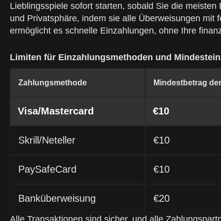
Lieblingsspiele sofort starten, sobald Sie die meisten
und Privatsphäre, indem sie alle Überweisungen mit fo
ermöglicht es schnelle Einzahlungen, ohne Ihre finan
Limiten für Einzahlungsmethoden und Mindestei
Zahlungsmethode
Mindestbetrag de
Visa/Mastercard
€10
Skrill/Neteller
€10
PaySafeCard
€10
Banküberweisung
€20
Alle Transaktionen sind sicher, und alle Zahlungspartn