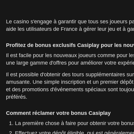
Le casino s'engage à garantir que tous ses joueurs pa
aide les utilisateurs de France à gérer leur jeu et à g
Profitez de bonus exclusifs Casiplay pour les nou
Il est facile pour les nouveaux joueurs comme pour le
une large gamme d'offres pour améliorer votre expér
Il est possible d'obtenir des tours supplémentaires 
amusante. Une simple inscription et un premier dép
et des promotions d'événements spéciaux sont toujours 
préférés.
Comment réclamer votre bonus Casiplay
La première chose à faire pour obtenir votre bonu
Effectuez votre dépôt éligible, qui est généraleme