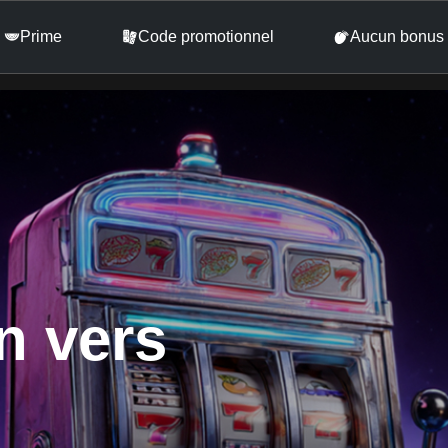
Prime
Code promotionnel
Aucun bonus 
n vers