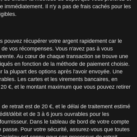
e immédiatement. Il n'y a pas de frais cachés pour les
gibles.
ous pouvez récupérer votre argent rapidement car le
ter de vos récompenses. Vous n'avez pas à vous
sparente. Au cœur de chaque transaction se trouve une
diqués en fonction de la méthode de paiement choisie.
r la plupart des options après l'avoir envoyée. Une
rables. Les cartes et les virements bancaires, en
e 20 €, et le montant maximum que vous pouvez retirer
e retrait est de 20 €, et le délai de traitement estimé
édit/débit et de 3 à 6 jours ouvrables pour les
e fournisseur. Dans le tableau de bord de votre compte
se passe. Pour votre sécurité, assurez-vous que toutes