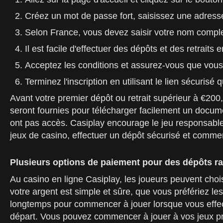
Créez un mot de passe fort, saisissez une adresse 
Selon France, vous devez saisir votre nom complet
Il est facile d'effectuer des dépôts et des retrait
Acceptez les conditions et assurez-vous que vous 
Terminez l'inscription en utilisant le lien sécuris
Avant votre premier dépôt ou retrait supérieur à €20
seront fournies pour télécharger facilement un docume
ont pas accès. Casiplay encourage le jeu responsabl
jeux de casino, effectuer un dépôt sécurisé et commen
Plusieurs options de paiement pour des dépôts r
Au casino en ligne Casiplay, les joueurs peuvent cho
votre argent est simple et sûre, que vous préfériez les 
longtemps pour commencer à jouer lorsque vous effec
départ. Vous pouvez commencer à jouer à vos jeux pré