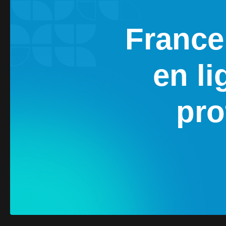
France
en l
pro