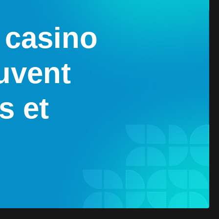
 casino
uvent
s et