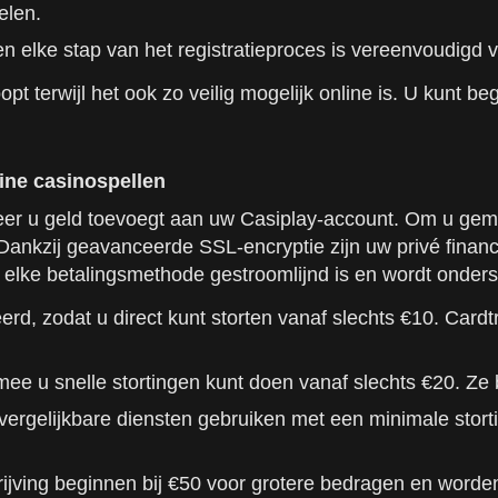
elen.
 en elke stap van het registratieproces is vereenvoudigd 
opt terwijl het ook zo veilig mogelijk online is. U kunt 
line casinospellen
eer u geld toevoegt aan uw Casiplay-account. Om u gemoe
. Dankzij geavanceerde SSL-encryptie zijn uw privé financi
at elke betalingsmethode gestroomlijnd is en wordt onders
d, zodat u direct kunt storten vanaf slechts €10. Car
rmee u snelle stortingen kunt doen vanaf slechts €20. Ze 
rgelijkbare diensten gebruiken met een minimale storti
ijving beginnen bij €50 voor grotere bedragen en worden