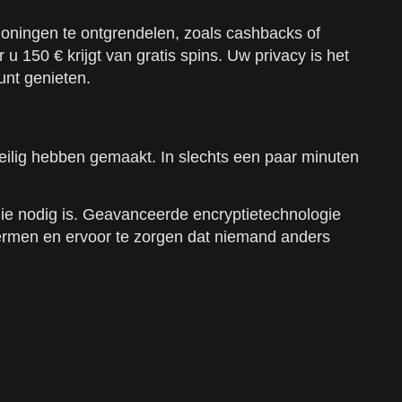
eloningen te ontgrendelen, zoals cashbacks of
150 € krijgt van gratis spins. Uw privacy is het
unt genieten.
veilig hebben gemaakt. In slechts een paar minuten
e die nodig is. Geavanceerde encryptietechnologie
schermen en ervoor te zorgen dat niemand anders