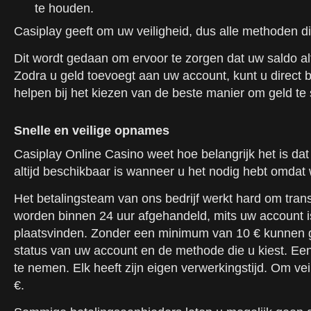
te houden.
Casiplay geeft om uw veiligheid, dus alle methoden d
Dit wordt gedaan om ervoor te zorgen dat uw saldo al
Zodra u geld toevoegt aan uw account, kunt u direct 
helpen bij het kiezen van de beste manier om geld te 
Snelle en veilige opnames
Casiplay Online Casino weet hoe belangrijk het is da
altijd beschikbaar is wanneer u het nodig hebt omdat
Het betalingsteam van ons bedrijf werkt hard om tra
worden binnen 24 uur afgehandeld, mits uw account is 
plaatsvinden. Zonder een minimum van 10 € kunnen 
status van uw account en de methode die u kiest. Een 
te nemen. Elk heeft zijn eigen verwerkingstijd. Om v
€.