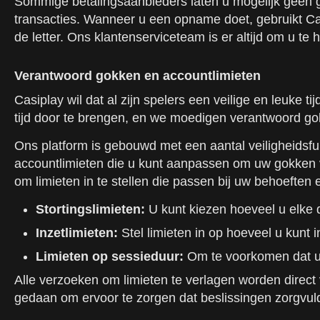
Sommige betalingsaanbieders laten u mogelijk geen 
transacties. Wanneer u een opname doet, gebruikt Casi
de letter. Ons klantenserviceteam is er altijd om u t
Verantwoord gokken en accountlimieten
Casiplay wil dat al zijn spelers een veilige en leuke
tijd door te brengen, en we moedigen verantwoord go
Ons platform is gebouwd met een aantal veiligheidsfu
accountlimieten die u kunt aanpassen om uw gokken ve
om limieten in te stellen die passen bij uw behoeften
Stortingslimieten:
U kunt kiezen hoeveel u elke d
Inzetlimieten:
Stel limieten in op hoeveel u kunt i
Limieten op sessieduur:
Om te voorkomen dat u t
Alle verzoeken om limieten te verlagen worden direct
gedaan om ervoor te zorgen dat beslissingen zorgvu