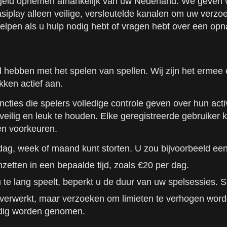
geld opnemen afhankelijk van uw Nederland. We geven v
play alleen veilige, versleutelde kanalen om uw verzoek 
e helpen als u hulp nodig hebt of vragen hebt over een o
 tijd hebben met het spelen van spellen. Wij zijn het erm
kken actief aan.
ncties die spelers volledige controle geven over hun act
ilig en leuk te houden. Elke geregistreerde gebruiker 
 en voorkeuren.
ag, week of maand kunt storten. U zou bijvoorbeeld een 
nzetten in een bepaalde tijd, zoals €20 per dag.
e lang speelt, beperkt u de duur van uw spelsessies. S
 verwerkt, maar verzoeken om limieten te verhogen worde
ldig worden genomen.