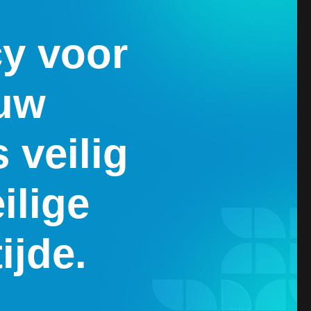
cy voor
 uw
 veilig
ilige
ijde.