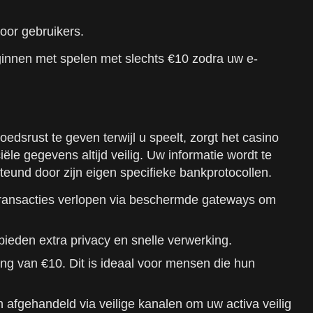
voor gebruikers.
beginnen met spelen met slechts €10 zodra uw e-
dsrust te geven terwijl u speelt, zorgt het casino
ële gegevens altijd veilig. Uw informatie wordt te
teund door zijn eigen specifieke bankprotocollen.
dtransacties verlopen via beschermde gateways om
bieden extra privacy en snelle verwerking.
ng van €10. Dit is ideaal voor mensen die hun
 afgehandeld via veilige kanalen om uw activa veilig