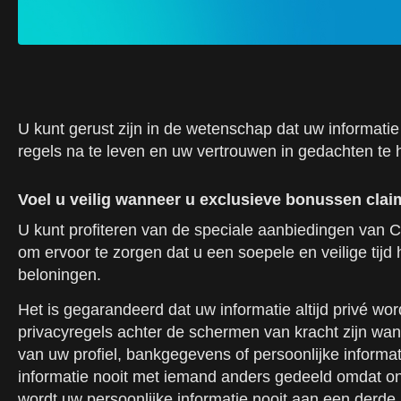
U kunt gerust zijn in de wetenschap dat uw informatie
regels na te leven en uw vertrouwen in gedachten te
Voel u veilig wanneer u exclusieve bonussen clai
U kunt profiteren van de speciale aanbiedingen van Ca
om ervoor te zorgen dat u een soepele en veilige tij
beloningen.
Het is gegarandeerd dat uw informatie altijd privé wo
privacyregels achter de schermen van kracht zijn wann
van uw profiel, bankgegevens of persoonlijke inform
informatie nooit met iemand anders gedeeld omdat on
wordt uw persoonlijke informatie nooit aan een derde 