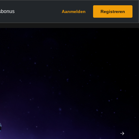
sbonus
Aanmelden
Registreren