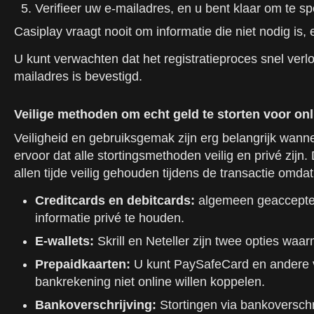
Verifieer uw e-mailadres, en u bent klaar om te sp
Casiplay vraagt nooit om informatie die niet nodig is,
U kunt verwachten dat het registratieproces snel verlo
mailadres is bevestigd.
Veilige methoden om echt geld te storten voor on
Veiligheid en gebruiksgemak zijn erg belangrijk wann
ervoor dat alle stortingsmethoden veilig en privé zijn
allen tijde veilig gehouden tijdens de transactie omd
Creditcards en debitcards:
algemeen geaccepteer
informatie privé te houden.
E-wallets:
Skrill en Neteller zijn twee opties waa
Prepaidkaarten:
U kunt PaySafeCard en andere ve
bankrekening niet online willen koppelen.
Bankoverschrijving:
Stortingen via bankoverschr