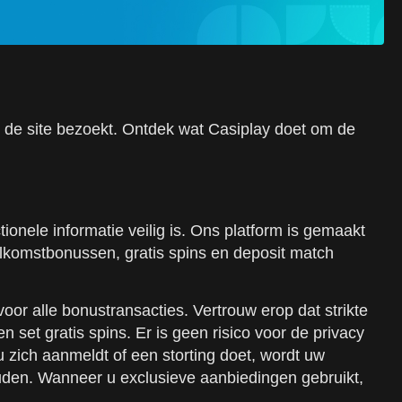
 u de site bezoekt. Ontdek wat Casiplay doet om de
onele informatie veilig is. Ons platform is gemaakt
elkomstbonussen, gratis spins en deposit match
oor alle bonustransacties. Vertrouw erop dat strikte
set gratis spins. Er is geen risico voor de privacy
zich aanmeldt of een storting doet, wordt uw
uden. Wanneer u exclusieve aanbiedingen gebruikt,