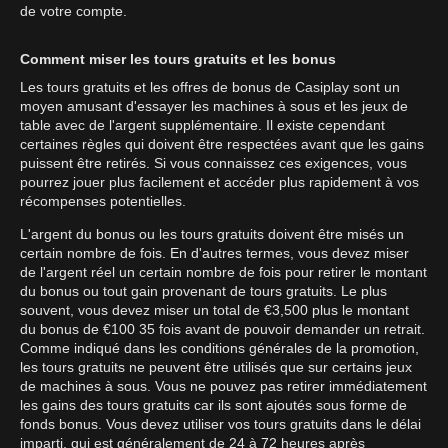
de votre compte.
Comment miser les tours gratuits et les bonus
Les tours gratuits et les offres de bonus de Casiplay sont un
moyen amusant d'essayer les machines à sous et les jeux de
table avec de l'argent supplémentaire. Il existe cependant
certaines règles qui doivent être respectées avant que les gains
puissent être retirés. Si vous connaissez ces exigences, vous
pourrez jouer plus facilement et accéder plus rapidement à vos
récompenses potentielles.
L'argent du bonus ou les tours gratuits doivent être misés un
certain nombre de fois. En d'autres termes, vous devez miser
de l'argent réel un certain nombre de fois pour retirer le montant
du bonus ou tout gain provenant de tours gratuits. Le plus
souvent, vous devez miser un total de €3,500 plus le montant
du bonus de €100 35 fois avant de pouvoir demander un retrait.
Comme indiqué dans les conditions générales de la promotion,
les tours gratuits ne peuvent être utilisés que sur certains jeux
de machines à sous. Vous ne pouvez pas retirer immédiatement
les gains des tours gratuits car ils sont ajoutés sous forme de
fonds bonus. Vous devez utiliser vos tours gratuits dans le délai
imparti, qui est généralement de 24 à 72 heures après