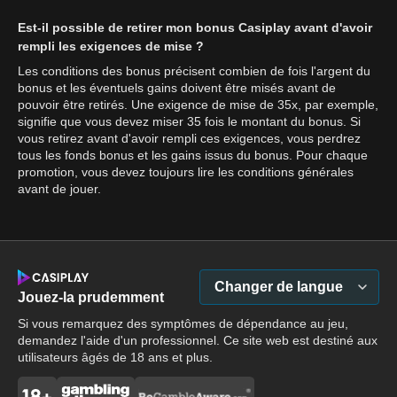
Est-il possible de retirer mon bonus Casiplay avant d'avoir
rempli les exigences de mise ?
Les conditions des bonus précisent combien de fois l'argent du
bonus et les éventuels gains doivent être misés avant de
pouvoir être retirés. Une exigence de mise de 35x, par exemple,
signifie que vous devez miser 35 fois le montant du bonus. Si
vous retirez avant d'avoir rempli ces exigences, vous perdrez
tous les fonds bonus et les gains issus du bonus. Pour chaque
promotion, vous devez toujours lire les conditions générales
avant de jouer.
Changer de langue
Jouez-la prudemment
Si vous remarquez des symptômes de dépendance au jeu,
demandez l'aide d'un professionnel. Ce site web est destiné aux
utilisateurs âgés de 18 ans et plus.