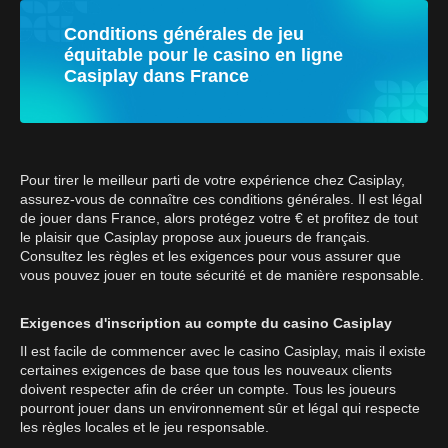
Conditions générales de jeu
équitable pour le casino en ligne
Casiplay dans France
Pour tirer le meilleur parti de votre expérience chez Casiplay,
assurez-vous de connaître ces conditions générales. Il est légal
de jouer dans France, alors protégez votre € et profitez de tout
le plaisir que Casiplay propose aux joueurs de français.
Consultez les règles et les exigences pour vous assurer que
vous pouvez jouer en toute sécurité et de manière responsable.
Exigences d'inscription au compte du casino Casiplay
Il est facile de commencer avec le casino Casiplay, mais il existe
certaines exigences de base que tous les nouveaux clients
doivent respecter afin de créer un compte. Tous les joueurs
pourront jouer dans un environnement sûr et légal qui respecte
les règles locales et le jeu responsable.