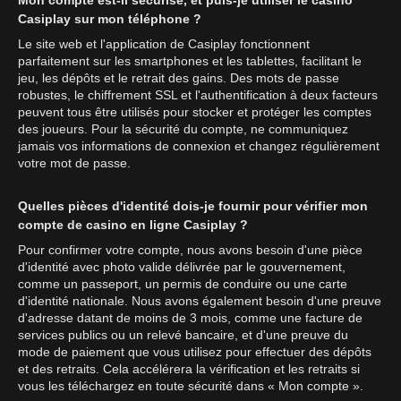
Mon compte est-il sécurisé, et puis-je utiliser le casino
Casiplay sur mon téléphone ?
Le site web et l'application de Casiplay fonctionnent
parfaitement sur les smartphones et les tablettes, facilitant le
jeu, les dépôts et le retrait des gains. Des mots de passe
robustes, le chiffrement SSL et l'authentification à deux facteurs
peuvent tous être utilisés pour stocker et protéger les comptes
des joueurs. Pour la sécurité du compte, ne communiquez
jamais vos informations de connexion et changez régulièrement
votre mot de passe.
Quelles pièces d'identité dois-je fournir pour vérifier mon
compte de casino en ligne Casiplay ?
Pour confirmer votre compte, nous avons besoin d'une pièce
d'identité avec photo valide délivrée par le gouvernement,
comme un passeport, un permis de conduire ou une carte
d'identité nationale. Nous avons également besoin d'une preuve
d'adresse datant de moins de 3 mois, comme une facture de
services publics ou un relevé bancaire, et d'une preuve du
mode de paiement que vous utilisez pour effectuer des dépôts
et des retraits. Cela accélérera la vérification et les retraits si
vous les téléchargez en toute sécurité dans « Mon compte ».