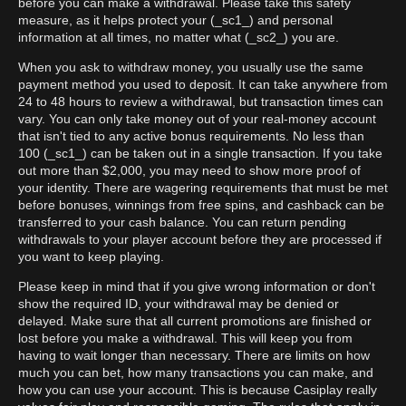
before you can make a withdrawal. Please take this safety
measure, as it helps protect your (_sc1_) and personal
information at all times, no matter what (_sc2_) you are.
When you ask to withdraw money, you usually use the same
payment method you used to deposit. It can take anywhere from
24 to 48 hours to review a withdrawal, but transaction times can
vary. You can only take money out of your real-money account
that isn't tied to any active bonus requirements. No less than
100 (_sc1_) can be taken out in a single transaction. If you take
out more than $2,000, you may need to show more proof of
your identity. There are wagering requirements that must be met
before bonuses, winnings from free spins, and cashback can be
transferred to your cash balance. You can return pending
withdrawals to your player account before they are processed if
you want to keep playing.
Please keep in mind that if you give wrong information or don't
show the required ID, your withdrawal may be denied or
delayed. Make sure that all current promotions are finished or
lost before you make a withdrawal. This will keep you from
having to wait longer than necessary. There are limits on how
much you can bet, how many transactions you can make, and
how you can use your account. This is because Casiplay really