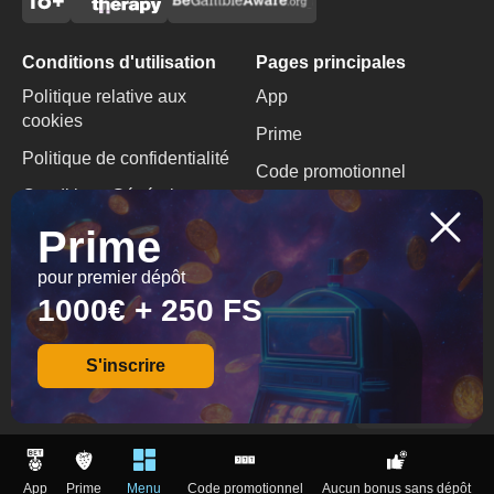
Conditions d'utilisation
Pages principales
Politique relative aux
App
cookies
Prime
Politique de confidentialité
Code promotionnel
Conditions Générales
Aucun bonus sans dépôt
Prime
Jeu responsable
pour premier dépôt
Contacts
1000€ + 250 FS
+357 82 290668
info@casiplaycasino.org
S'inscrire
© 2026 All Rights
Reserved.
App
Prime
Menu
Code promotionnel
Aucun bonus sans dépôt