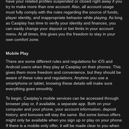
have your related profiles suspended or closed right away if you
try to make more than one account. Also, all account usage
must fully comply with the rules regarding the source of funds,
player identity, and inappropriate behavior while playing. As long
as Casiplay has time to verify your identity and finances, you
can easily change your deposit or bet limits in your account
menu. At all times, this gives you the freedom to stay in your
own comfort zone.
Mobile Play
There are some different rules and regulations for iOS and
Android users when they play at Casiplay on their phones. This
gives them more freedom and convenience, but they should be
aware of these rules and regulations. Anytime you use a
smartphone or tablet, knowing these details will make sure
everything goes smoothly.
To begin, Casiplay's mobile services can be accessed through
browser play or, if available, a separate app. Both on your
computer and your phone, your account information, deposit
history, and bonuses will stay the same. But some bonus offers
might only be available when you sign up or play on your phone.
If there is a mobile-only offer, it will be made clear to you when