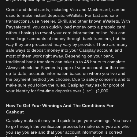
Credit and debit cards, including Visa and Mastercard, can be
used to make instant deposits. eWallets: For fast and safe
transactions, use Neteller, Skrill, and other known eWallets. With
Paysafecard, you can quickly load money onto a prepaid card
without having to reveal your card information online. You can
send larger amounts of money through bank transfers, but the
way they are processed may vary by provider. There are many
safe ways to deposit money into your Casiplay account, and
most of them work right away. Depending on your bank,
traditional bank transfers can take up to 48 hours to complete.
Always check the Payments page of your account for the most
up-to-date, accurate information based on where you live and
the payment method you choose. Due to safety concerns and to
make sure you follow the rules, Casiplay may ask for proof of
your identity for first-time deposits over (_sc1_)2,000.
How To Get Your Winnings And The Conditions For
Cashout
Casiplay makes it easy and quick to get your winnings. You have
to go through the verification process to make sure you are who
you say you are and that your account information is correct