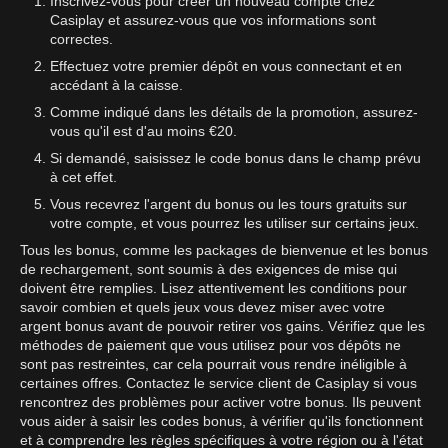
Inscrivez-vous pour créer un nouveau compte chez
Casiplay et assurez-vous que vos informations sont
correctes.
Effectuez votre premier dépôt en vous connectant et en
accédant à la caisse.
Comme indiqué dans les détails de la promotion, assurez-
vous qu'il est d'au moins €20.
Si demandé, saisissez le code bonus dans le champ prévu
à cet effet.
Vous recevrez l'argent du bonus ou les tours gratuits sur
votre compte, et vous pourrez les utiliser sur certains jeux.
Tous les bonus, comme les packages de bienvenue et les bonus
de rechargement, sont soumis à des exigences de mise qui
doivent être remplies. Lisez attentivement les conditions pour
savoir combien et quels jeux vous devez miser avec votre
argent bonus avant de pouvoir retirer vos gains. Vérifiez que les
méthodes de paiement que vous utilisez pour vos dépôts ne
sont pas restreintes, car cela pourrait vous rendre inéligible à
certaines offres. Contactez le service client de Casiplay si vous
rencontrez des problèmes pour activer votre bonus. Ils peuvent
vous aider à saisir les codes bonus, à vérifier qu'ils fonctionnent
et à comprendre les règles spécifiques à votre région ou à l'état